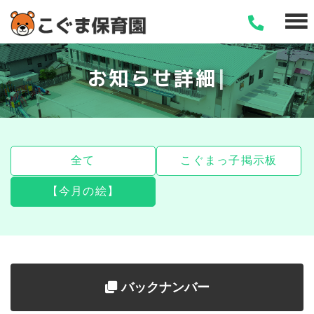
お
知
ら
せ
詳
細
全て
こぐまっ子掲示板
【今月の絵】
バックナンバー