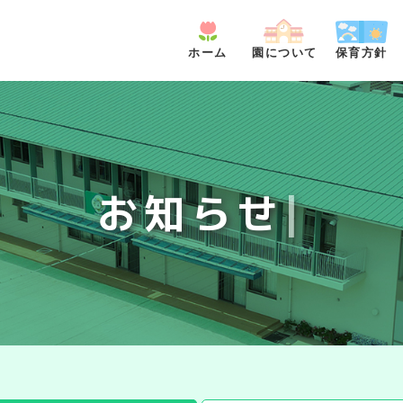
ホーム
園について
保育方針
お
知
ら
せ