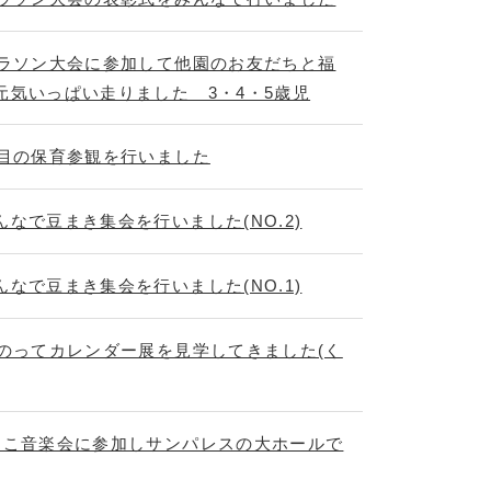
マラソン大会に参加して他園のお友だちと福
元気いっぱい走りました 3・4・5歳児
度目の保育参観を行いました
なで豆まき集会を行いました(NO.2)
なで豆まき集会を行いました(NO.1)
にのってカレンダー展を見学してきました(く
っこ音楽会に参加しサンパレスの大ホールで