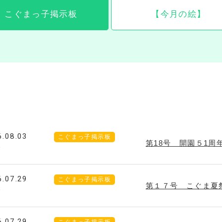
こぐまっ子掲示板
【今月の絵】
6.08.03
こぐまっ子掲示板
第18号 開園５1周
W
6.07.29
こぐまっ子掲示板
第１７号 こぐま夏
W
6.07.29