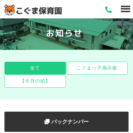
お
知
ら
せ
全て
こぐまっ子掲示板
【今月の絵】
バックナンバー